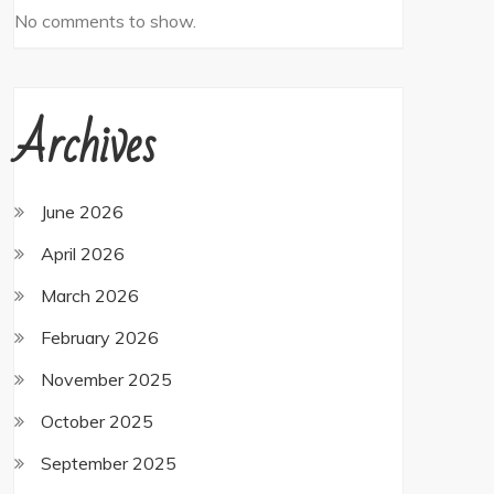
No comments to show.
Archives
June 2026
April 2026
March 2026
February 2026
November 2025
October 2025
September 2025