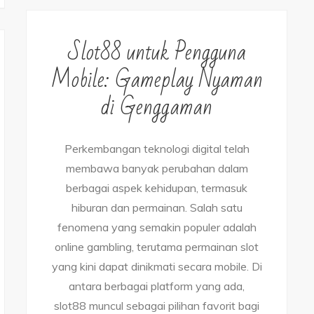
Slot88 untuk Pengguna
Mobile: Gameplay Nyaman
di Genggaman
Perkembangan teknologi digital telah
membawa banyak perubahan dalam
berbagai aspek kehidupan, termasuk
hiburan dan permainan. Salah satu
fenomena yang semakin populer adalah
online gambling, terutama permainan slot
yang kini dapat dinikmati secara mobile. Di
antara berbagai platform yang ada,
slot88 muncul sebagai pilihan favorit bagi