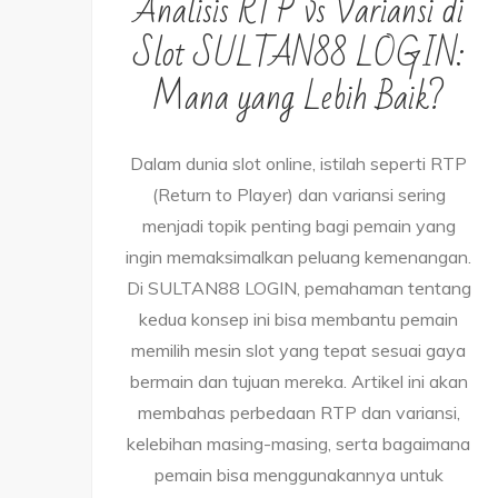
Analisis RTP vs Variansi di
Slot SULTAN88 LOGIN:
Mana yang Lebih Baik?
Dalam dunia slot online, istilah seperti RTP
(Return to Player) dan variansi sering
menjadi topik penting bagi pemain yang
ingin memaksimalkan peluang kemenangan.
Di SULTAN88 LOGIN, pemahaman tentang
kedua konsep ini bisa membantu pemain
memilih mesin slot yang tepat sesuai gaya
bermain dan tujuan mereka. Artikel ini akan
membahas perbedaan RTP dan variansi,
kelebihan masing-masing, serta bagaimana
pemain bisa menggunakannya untuk