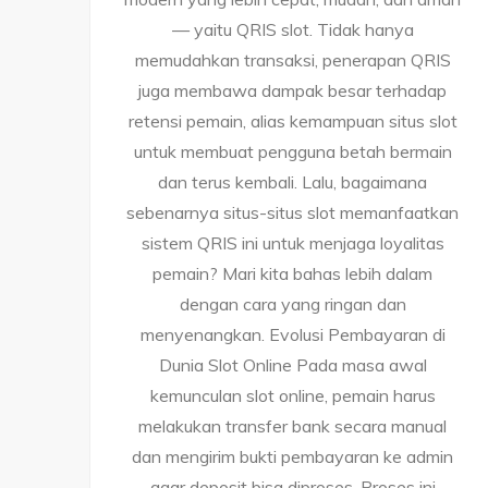
— yaitu QRIS slot. Tidak hanya
memudahkan transaksi, penerapan QRIS
juga membawa dampak besar terhadap
retensi pemain, alias kemampuan situs slot
untuk membuat pengguna betah bermain
dan terus kembali. Lalu, bagaimana
sebenarnya situs-situs slot memanfaatkan
sistem QRIS ini untuk menjaga loyalitas
pemain? Mari kita bahas lebih dalam
dengan cara yang ringan dan
menyenangkan. Evolusi Pembayaran di
Dunia Slot Online Pada masa awal
kemunculan slot online, pemain harus
melakukan transfer bank secara manual
dan mengirim bukti pembayaran ke admin
agar deposit bisa diproses. Proses ini