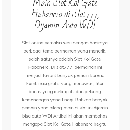
Main Slot Koi Gate
Habanero di Slot777,
Dijamin Auto WD!
Slot online semakin seru dengan hadirnya
berbagai tema permainan yang menarik,
salah satunya adalah Slot Koi Gate
Habanero. Di slot777, permainan ini
menjadi favorit banyak pemain karena
kombinasi grafis yang menawan, fitur
bonus yang melimpah, dan peluang
kemenangan yang tinggi. Bahkan banyak
pemain yang bilang, main di slot ini dijamin
bisa auto WD! Artikel ini akan membahas
mengapa Slot Koi Gate Habanero begitu