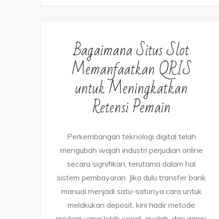
Bagaimana Situs Slot
Memanfaatkan QRIS
untuk Meningkatkan
Retensi Pemain
Perkembangan teknologi digital telah
mengubah wajah industri perjudian online
secara signifikan, terutama dalam hal
sistem pembayaran. Jika dulu transfer bank
manual menjadi satu-satunya cara untuk
melakukan deposit, kini hadir metode
modern yang lebih cepat, mudah, dan aman