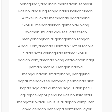
pengguna yang ingin merasakan sensasi
kasino langsung tanpa harus keluar rumah.
Artikel ini akan membahas bagaimana
Slot88 menghadirkan gameplay yang
nyaman, mudah diakses, dan tetap
menyenangkan di genggaman tangan
Anda. Kenyamanan Bermain Slot di Mobile
Salah satu keunggulan utama Slot88
adalah kenyamanan yang ditawarkan bagi
pemain mobile. Dengan hanya
menggunakan smartphone, pengguna
dapat mengakses berbagai permainan slot
kapan saja dan di mana saja. Tidak perlu
lagi repot-repot pergi ke kasino fisik atau
mengatur waktu khusus di depan komputer.
Hanya dengan beberapa sentuhan layar,