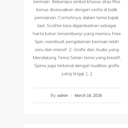
bermain. Beberapa simbol khusus atau fitur
bonus disesuaikan dengan cerita di balik
permainan. Contohnya, dalam tema bajak
laut, Scatter bisa digambarkan sebagai
harta karun tersembunyi yang memicu Free
Spin, membuat pengalaman bermain lebih
seru dan imersif. 2. Grafis dan Audio yang
Mendukung Tema Selain tema yang kreatif,
Spinix juga terkenal dengan kualitas grafis
yang tinggi. […]
By
admin
March 16, 2026