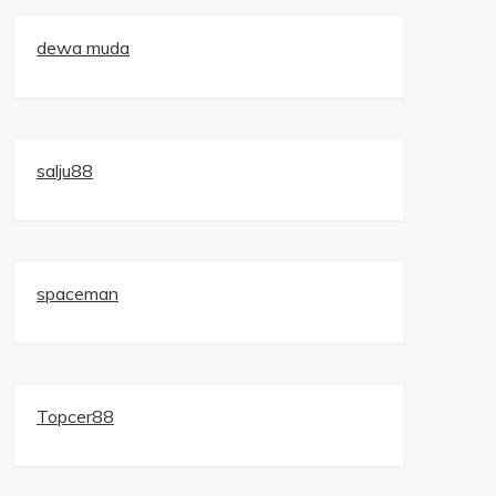
dewa muda
salju88
spaceman
Topcer88