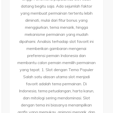
datang begitu saja. Ada sejumlah faktor
yang membuat permainan tertentu lebih
diminati, mulai dari fitur bonus yang
menggiurkan, tema menarik, hingga
mekanisme permainan yang mudah
dipahami. Analisis terhadap slot favorit ini
memberikan gambaran mengenai
preferensi pemain Indonesia dan
membantu calon pemain memilih permainan
yang tepat. 1. Slot dengan Tema Populer
Salah satu alasan utama slot menjadi
favorit adalah tema permainan. Di
Indonesia, tema petualangan, harta karun,
dan mitologi sering mendominasi. Slot
dengan tema ini biasanya menampilkan
grafis yang memukau, animasi menarik, dan