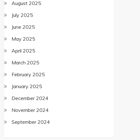
August 2025
July 2025
June 2025
May 2025
April 2025
March 2025
February 2025
January 2025
December 2024
November 2024
September 2024