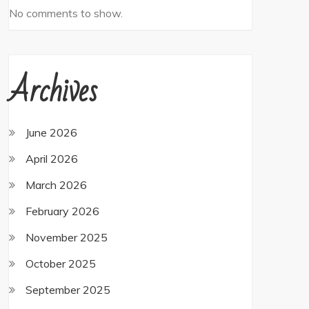
No comments to show.
Archives
June 2026
April 2026
March 2026
February 2026
November 2025
October 2025
September 2025