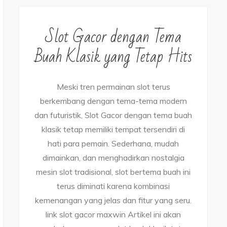
Slot Gacor dengan Tema
Buah Klasik yang Tetap Hits
Meski tren permainan slot terus
berkembang dengan tema-tema modern
dan futuristik, Slot Gacor dengan tema buah
klasik tetap memiliki tempat tersendiri di
hati para pemain. Sederhana, mudah
dimainkan, dan menghadirkan nostalgia
mesin slot tradisional, slot bertema buah ini
terus diminati karena kombinasi
kemenangan yang jelas dan fitur yang seru.
link slot gacor maxwin Artikel ini akan