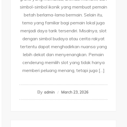
simbol-simbol ikonik yang membuat pemain
betah berlama-lama bermain. Selain itu,
tema yang familiar bagi pemain lokal juga
menjadi daya tarik tersendiri. Misalnya, slot
dengan simbol budaya atau cerita rakyat
tertentu dapat menghadirkan nuansa yang
lebih dekat dan menyenangkan. Pemain
cenderung memilih slot yang tidak hanya
memberi peluang menang, tetapi juga […]
By
admin
March 23, 2026