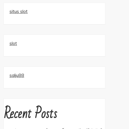
situs slot
slot
salju88
Recent Posts